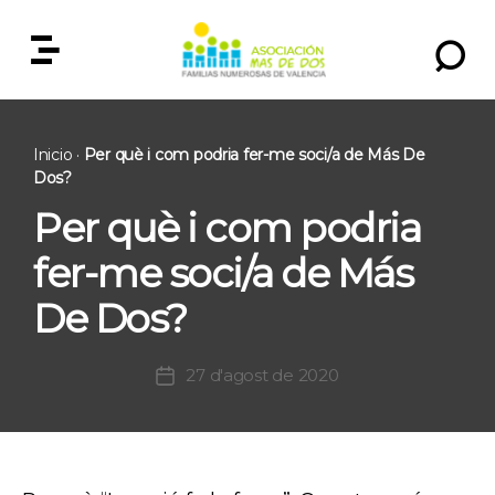
Más
de
dos
Inicio
·
Per què i com podria fer-me soci/a de Más De
Dos?
Per què i com podria
fer-me soci/a de Más
De Dos?
27 d'agost de 2020
Post
date